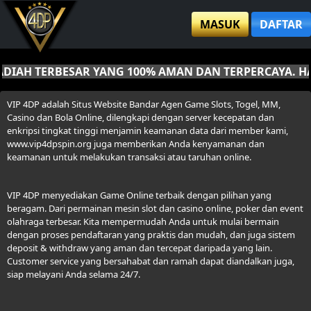
MASUK
DAFTAR
DIAH TERBESAR YANG 100% AMAN DAN TERPERCAYA. HAD
VIP 4DP adalah Situs Website Bandar Agen Game Slots, Togel, MM,
Casino dan Bola Online, dilengkapi dengan server kecepatan dan
enkripsi tingkat tinggi menjamin keamanan data dari member kami,
www.vip4dpspin.org juga memberikan Anda kenyamanan dan
keamanan untuk melakukan transaksi atau taruhan online.
VIP 4DP menyediakan Game Online terbaik dengan pilihan yang
beragam. Dari permainan mesin slot dan casino online, poker dan event
olahraga terbesar. Kita mempermudah Anda untuk mulai bermain
dengan proses pendaftaran yang praktis dan mudah, dan juga sistem
deposit & withdraw yang aman dan tercepat daripada yang lain.
Customer service yang bersahabat dan ramah dapat diandalkan juga,
siap melayani Anda selama 24/7.